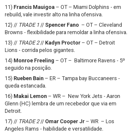
11)
Francis Mauigoa
– OT – Miami Dolphins - em
rebuild, vale investir alto na linha ofensiva.
12) //
TRADE 1
//
Spencer Fano
– OT – Cleveland
Browns - flexibilidade para remoldar a linha ofensiva.
13) //
TRADE 2
//
Kadyn Proctor
– OT – Detroit
Lions - corrida pelos gigantes.
14)
Monroe Freeling
– OT – Baltimore Ravens - 5º
seguido na posição.
15)
Rueben Bain
– ER – Tampa bay Buccaneers -
queda estancada.
16)
Makai Lemon
– WR – New York Jets - Aaron
Glenn (HC) lembra de um recebedor que via em
Detroit.
17) //
TRADE 2
//
Omar Cooper Jr
– WR – Los
Angeles Rams - habilidade e versatilidade.