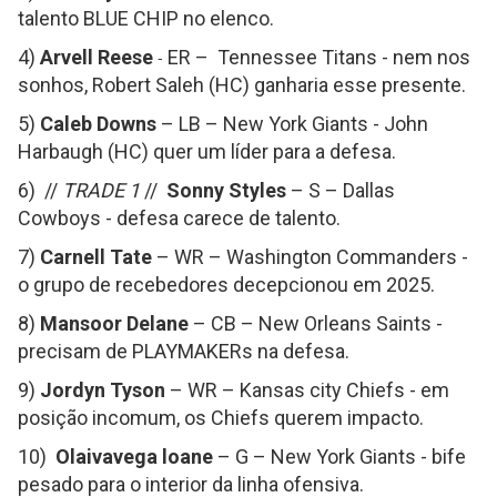
talento BLUE CHIP no elenco.
4)
Arvell Reese
ER – Tennessee Titans - nem nos
-
sonhos, Robert Saleh (HC) ganharia esse presente.
5)
Caleb Downs
– LB – New York Giants - John
Harbaugh (HC) quer um líder para a defesa.
6) //
TRADE 1
//
Sonny Styles
– S – Dallas
Cowboys - defesa carece de talento.
7)
Carnell Tate
– WR – Washington Commanders -
o grupo de recebedores decepcionou em 2025.
8)
Mansoor Delane
– CB – New Orleans Saints -
precisam de PLAYMAKERs na defesa.
9)
Jordyn Tyson
– WR – Kansas city Chiefs - em
posição incomum, os Chiefs querem impacto.
10)
Olaivavega loane
– G – New York Giants - bife
pesado para o interior da linha ofensiva.