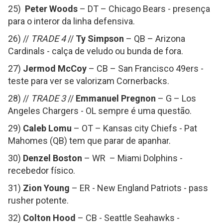
25)
Peter Woods
– DT – Chicago Bears - presença
para o interor da linha defensiva.
26) //
TRADE 4
//
Ty Simpson
– QB – Arizona
Cardinals - calça de veludo ou bunda de fora.
27)
Jermod McCoy
– CB – San Francisco 49ers -
teste para ver se valorizam Cornerbacks.
28) //
TRADE 3
//
Emmanuel Pregnon
– G – Los
Angeles Chargers - OL sempre é uma questão.
29)
Caleb Lomu
– OT – Kansas city Chiefs - Pat
Mahomes (QB) tem que parar de apanhar.
30)
Denzel Boston
– WR – Miami Dolphins -
recebedor físico.
31)
Zion Young
– ER - New England Patriots - pass
rusher potente.
32)
Colton Hood
– CB - Seattle Seahawks -