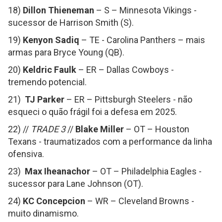
18)
Dillon Thieneman
– S – Minnesota Vikings -
sucessor de Harrison Smith (S).
19)
Kenyon Sadiq
– TE - Carolina Panthers – mais
armas para Bryce Young (QB).
20)
Keldric Faulk
– ER – Dallas Cowboys -
tremendo potencial.
21)
TJ Parker
– ER – Pittsburgh Steelers - não
esqueci o quão frágil foi a defesa em 2025.
22) //
TRADE 3
//
Blake Miller
– OT – Houston
Texans - traumatizados com a performance da linha
ofensiva.
23)
Max Iheanachor
– OT – Philadelphia Eagles -
sucessor para Lane Johnson (OT).
24)
KC Concepcion
– WR – Cleveland Browns -
muito dinamismo.