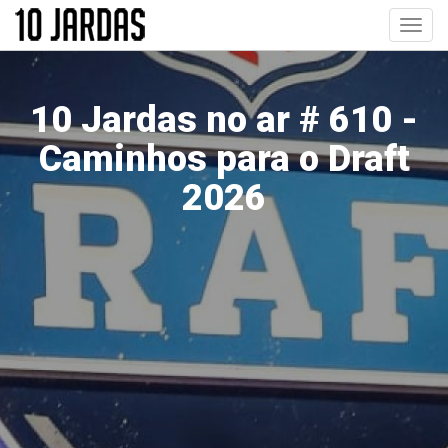
Pular
Toggl
para
navig
o
conteúdo
principal
10 Jardas no ar # 610 -
Caminhos para o Draft
2026