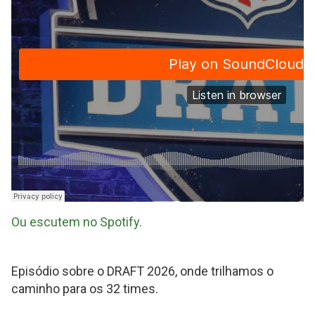
no
ar
#
610
-
Caminhos
para
o
Draft
2026
Ou escutem no Spotify.
by
Futebol
Episódio sobre o DRAFT 2026, onde trilhamos o
Americano
caminho para os 32 times.
10